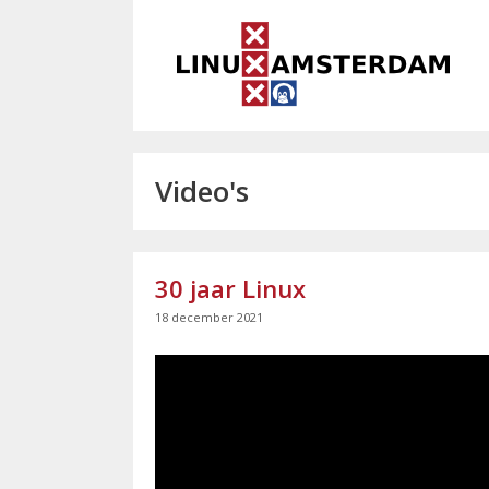
Ga
naar
de
inhoud
Video's
30 jaar Linux
18 december 2021