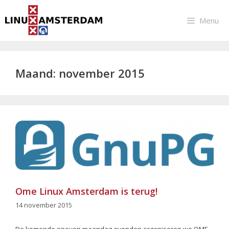
Ga
naar
Menu
de
inhoud
Maand:
november 2015
Ome Linux Amsterdam is terug!
14 november 2015
De komende oneven maandag avonden organiseren we OME