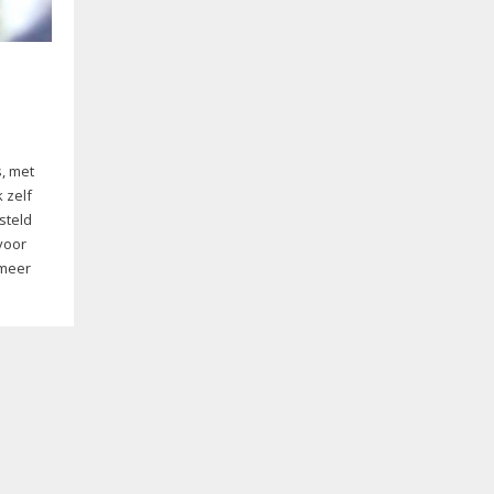
s, met
 zelf
steld
voor
 meer