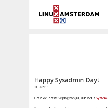
Ga
naar
de
inhoud
Happy Sysadmin Day!
31 juli 2015
Het is de laatste vrijdag van juli, dus het is
System 