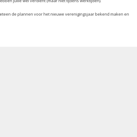
ebben jullie wel verdient (maar niet tijdens werktijden).
 meteen de plannen voor het nieuwe verenigingsjaar bekend maken en