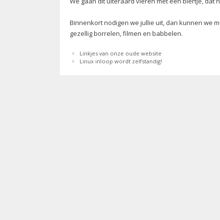
We gaan dit uiteraard vieren met een biertje, dat h
Binnenkort nodigen we jullie uit, dan kunnen we
gezellig borrelen, filmen en babbelen.
Linkjes van onze oude website
Linux inloop wordt zelfstandig!